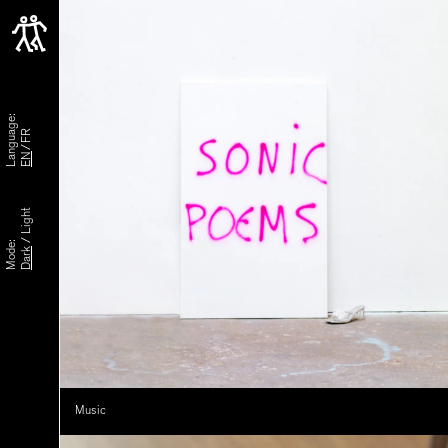
Language:
FR
EN
Light
/
Mode:
Dark
Music